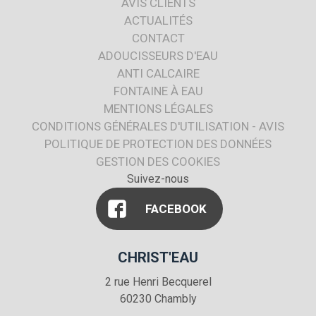
AVIS CLIENTS
ACTUALITÉS
CONTACT
ADOUCISSEURS D'EAU
ANTI CALCAIRE
FONTAINE À EAU
MENTIONS LÉGALES
CONDITIONS GÉNÉRALES D'UTILISATION - AVIS
POLITIQUE DE PROTECTION DES DONNÉES
GESTION DES COOKIES
Suivez-nous
FACEBOOK
CHRIST'EAU
2 rue Henri Becquerel
60230
Chambly