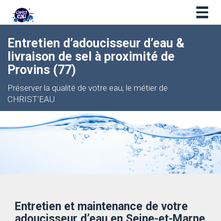
Togg
navig
Entretien d’adoucisseur d’eau &
livraison de sel
à proximité de
Provins
(77)
Préserver la qualité de votre eau, le métier de
CHRIST’EAU
Entretien et maintenance de votre
adoucisseur d’eau en Seine-et-Marne